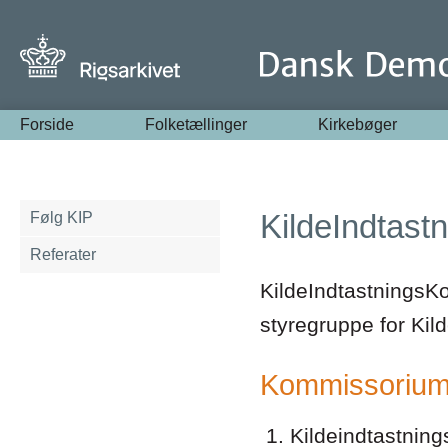
Forside
Folketællinger
Kirkebøger
KildeIndtast
Følg KIP
Referater
KildeIndtastningsKo
styregruppe for Kil
Kommissorium 
Kildeindtastnings