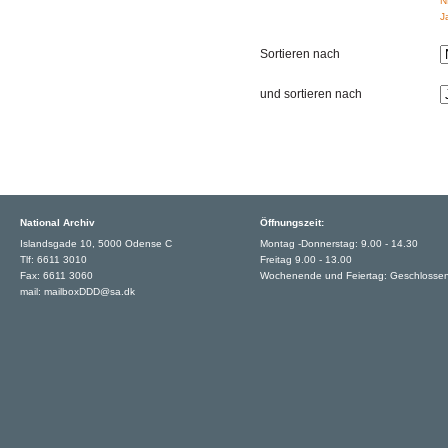
N
J
Sortieren nach
und sortieren nach
National Archiv
Öffnungszeit:
Islandsgade 10, 5000 Odense C
Montag -Donnerstag: 9.00 - 14.30
Tlf: 6611 3010
Freitag 9.00 - 13.00
Fax: 6611 3060
Wochenende und Feiertag: Geschlosse
mail: mailboxDDD@sa.dk