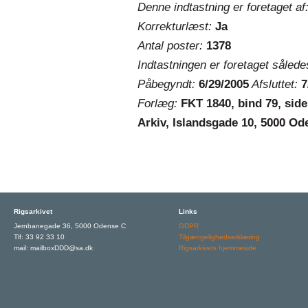
Denne indtastning er foretaget af
Korrekturlæst:
Ja
Antal poster:
1378
Indtastningen er foretaget sålede
Påbegyndt:
6/29/2005
Afsluttet:
7
Forlæg:
FKT 1840, bind 79, side
Arkiv, Islandsgade 10, 5000 Od
Rigsarkivet
Links
Jernbanegade 36, 5000 Odense C
GDPR
Tlf: 33 92 33 10
Tilgængelighedserklæring
mail: mailboxDDD@sa.dk
Rigsarkivets hjemmeside